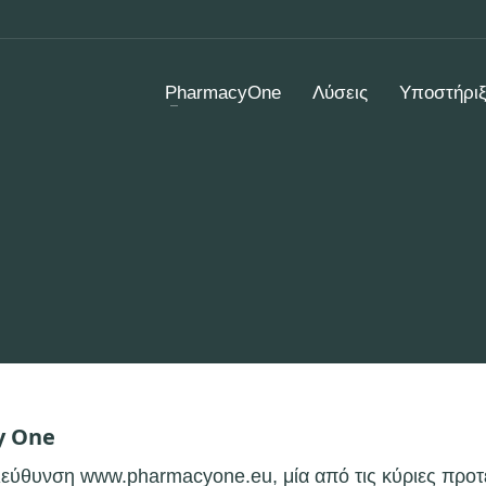
PharmacyOne
Λύσεις
Υποστήρι
y One
ύθυνση www.pharmacyone.eu, μία από τις κύριες προτερ