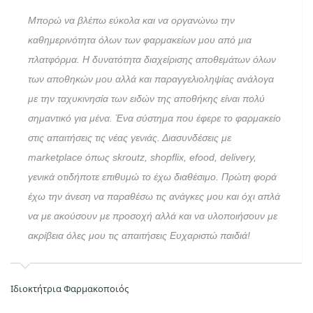
Μπορώ να βλέπω εύκολα και να οργανώνω την
καθημερινότητα όλων των φαρμακείων μου από μια
πλατφόρμα. Η δυνατότητα διαχείρισης αποθεμάτων όλων
των αποθηκών μου αλλά και παραγγελιοληψίας ανάλογα
με την ταχυκινησία των ειδών της αποθήκης είναι πολύ
σημαντικό για μένα. Ένα σύστημα που έφερε το φαρμακείο
στις απαιτήσεις τις νέας γενιάς. Διασυνδέσεις με
marketplace όπως skroutz, shopflix, efood, delivery,
γενικά οτιδήποτε επιθυμώ το έχω διαθέσιμο. Πρώτη φορά
έχω την άνεση να παραθέσω τις ανάγκες μου και όχι απλά
Iδ
να με ακούσουν με προσοχή αλλά και να υλοποιήσουν με
ακρίβεια όλες μου τις απαιτήσεις Ευχαριστώ παιδιά!
Ιδιοκτήτρια Φαρμακοποιός