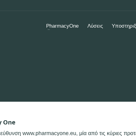
PharmacyOne
Λύσεις
Υποστηρι
y One
ύθυνση www.pharmacyone.eu, μία από τις κύριες προτερ