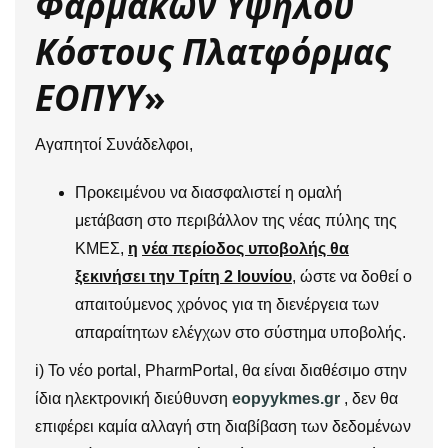
Φαρμάκων Υψηλού
Κόστους Πλατφόρμας
ΕΟΠΥΥ
»
Αγαπητοί Συνάδελφοι,
Προκειμένου να διασφαλιστεί η ομαλή
μετάβαση στο περιβάλλον της νέας πύλης της
ΚΜΕΣ,
η
νέα περίοδος υποβολής θα
ξεκινήσει την Τρίτη 2 Ιουνίου
, ώστε να δοθεί ο
απαιτούμενος χρόνος για τη διενέργεια των
απαραίτητων ελέγχων στο σύστημα υποβολής.
i) Το νέο portal, PharmPortal, θα είναι διαθέσιμο στην
ίδια ηλεκτρονική διεύθυνση
eopyykmes.gr
, δεν θα
επιφέρει καμία αλλαγή στη διαβίβαση των δεδομένων